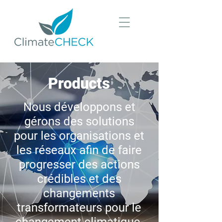
Products
Nous développons et
gérons des solutions
pour les organisations et
les réseaux afin de faire
progresser des actions
crédibles et des
changements
transformateurs pour le