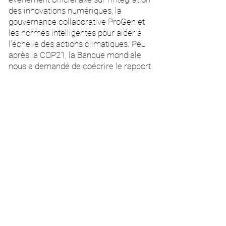
des innovations numériques, la
gouvernance collaborative ProGen et
les normes intelligentes pour aider à
l’échelle des actions climatiques. Peu
après la COP21, la Banque mondiale
nous a demandé de coécrire le rapport
fondateur – chaîne de blocs et
solutions numériques émergentes pour
les marchés climatiques post-2020
(
B
lockchain and emerging digital
solutions for post-2020 climate
markets
)
.
Blockchain Research
Institute
nous a également demandé
d’écrire un
rapport de recherche
sur la
chaîne de blocs et les
Global Solution
Networks
pour le climat – ces deux
rapports ont contribué à faire avancer
les recherches en faveur d’un système
de normes intelligentes pour soutenir le
déploiement de solutions numériques à